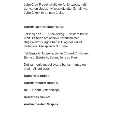
John C og Freddy skulle derfor fortsætte, indtil
der var en vinder, hvilket skete efter 5. hul, hvor
John C kom foran med 1 slag.
Aarhus Mesterskabet (DAI)
Torsdag den 19-09-24 deltog 10 spillere fra tst
krolf i kampen om at blive Aarhusmester.
Bøgeskovhus lagde baner til og der var 41
deltagere. Alle spillede 3 runder.
Tst: Bente G, Mogens, Bente C, Bent C, Hanne,
Bente J, Elsebeth, Søren, Jens og Kauri
Det var nogle meget svære baner – lange og
med højt, tæt græs.
Damernes række:
Aarhusmester: Bente G
Nr. 3: Hanne
(efter omspil)
Herrernes række:
Aarhusmester: Mogens