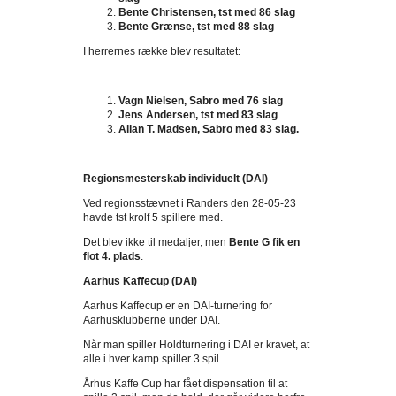
Bente Christensen, tst med 86 slag
Bente Grænse, tst med 88 slag
I herrernes række blev resultatet:
Vagn Nielsen, Sabro med 76 slag
Jens Andersen, tst med 83 slag
Allan T. Madsen, Sabro med 83 slag.
Regionsmesterskab individuelt (DAI)
Ved regionsstævnet i Randers den 28-05-23
havde tst krolf 5 spillere med.
Det blev ikke til medaljer, men
Bente G fik en
flot 4. plads
.
Aarhus Kaffecup (DAI)
Aarhus Kaffecup er en DAI-turnering for
Aarhusklubberne under DAI.
Når man spiller Holdturnering i DAI er kravet, at
alle i hver kamp spiller 3 spil.
Århus Kaffe Cup har fået dispensation til at