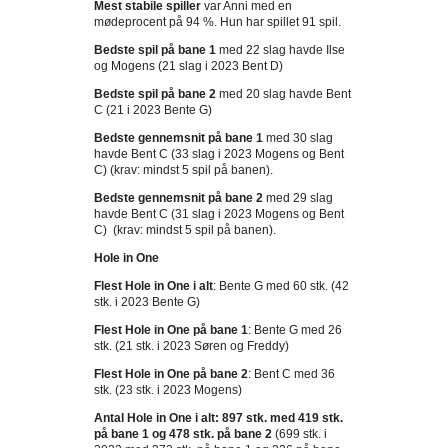
Mest stabile spiller
var Anni med en
mødeprocent på 94 %. Hun har spillet 91 spil.
Bedste spil på bane 1
med 22 slag havde Ilse
og Mogens (21 slag i 2023 Bent D)
Bedste spil på bane 2
med 20 slag havde Bent
C (21 i 2023 Bente G)
Bedste gennemsnit på bane 1
med 30 slag
havde Bent C (33 slag i 2023 Mogens og Bent
C) (krav: mindst 5 spil på banen).
Bedste gennemsnit på bane 2
med 29 slag
havde Bent C (31 slag i 2023 Mogens og Bent
C) (krav: mindst 5 spil på banen).
Hole in One
Flest Hole in One i alt
: Bente G med 60 stk. (42
stk. i 2023 Bente G)
Flest Hole in One på bane 1
: Bente G med 26
stk. (21 stk. i 2023 Søren og Freddy)
Flest Hole in One på bane 2
: Bent C med 36
stk. (23 stk. i 2023 Mogens)
Antal Hole in One i alt: 897 stk. med 419 stk.
på bane 1 og 478 stk. på bane 2
(699 stk. i