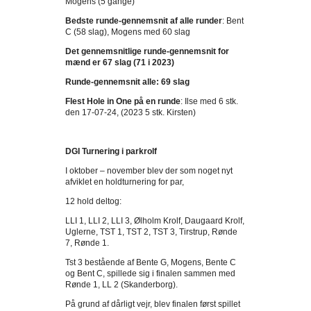
Mogens (5 gange)
Bedste runde-gennemsnit af alle runder
: Bent
C (58 slag), Mogens med 60 slag
Det gennemsnitlige runde-gennemsnit for
mænd er 67 slag (71 i 2023)
Runde-gennemsnit alle: 69 slag
Flest Hole in One på en runde
: Ilse med 6 stk.
den 17-07-24, (2023 5 stk. Kirsten)
DGI Turnering i parkrolf
I oktober – november blev der som noget nyt
afviklet en holdturnering for par,
12 hold deltog:
LLI 1, LLI 2, LLI 3, Ølholm Krolf, Daugaard Krolf,
Uglerne, TST 1, TST 2, TST 3, Tirstrup, Rønde
7, Rønde 1.
Tst 3 bestående af Bente G, Mogens, Bente C
og Bent C, spillede sig i finalen sammen med
Rønde 1, LL 2 (Skanderborg).
På grund af dårligt vejr, blev finalen først spillet