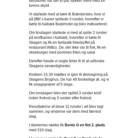
derudover var der et par stykker mere med for
turens skyld.
Vi startede med at køre til Brønderslev, hvor vi
på ØBI´s baner spillede 3 runder, hvorefter vi
kørte til Aalbæk Badehotel og blev indkvarteret.
Om tirsdagen startede vi med at spille 2 runder
på krolfbanen i Aalbæk, hvorefter vi kørte til
Skagen og fik en fantastik fiskebuffet på
restaurant Wittco. De, der ikke var til fisk, fik en
okseburger med pommes frites og salat.
Derefter havde vi nogle timer fri til at udforske
Skagens seværdigheder.
Klokken 15.30 mødtes vi igen til ølsmagning på
Skagens Bryghus. De har 49 forskellige øl, og vi
fik smagsprøver af 5 slags.
Om onsdagen blev der spillet 3 runder krolf
inden frokost og 3 runder efter frokost.
Resultaterne af disse 11 runder i alt blev lagt
sammen, og vinderne var dem med færrest
slag.
I damernes række fik
Bente G en flot 2. plads
med 316 slag.