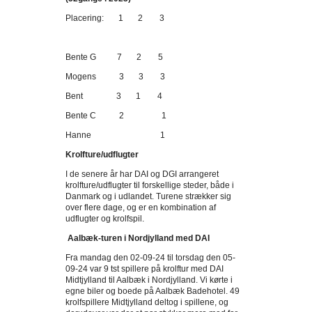
Placering: 1 2 3
Bente G 7 2 5
Mogens 3 3 3
Bent 3 1 4
Bente C 2 1
Hanne 1
Krolfture/udflugter
I de senere år har DAI og DGI arrangeret
krolfture/udflugter til forskellige steder, både i
Danmark og i udlandet. Turene strækker sig
over flere dage, og er en kombination af
udflugter og krolfspil.
Aalbæk-turen i Nordjylland med DAI
Fra mandag den 02-09-24 til torsdag den 05-
09-24 var 9 tst spillere på krolftur med DAI
Midtjylland til Aalbæk i Nordjylland. Vi kørte i
egne biler og boede på Aalbæk Badehotel. 49
krolfspillere Midtjylland deltog i spillene, og