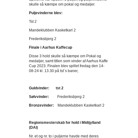
skulle så kæmpe om pokal og medaljer.
Puljevinderne blev:
Tst 2
Mandeklubben Kasketkarl 2
Frederiksbjerg 2
Finale i Aarhus Kaffecup
Disse 3 hold skulle så kæmpe om Pokal og
medaljer, samt titlen som vinder af Aarhus Kaffe
Cup 2023. Finalen blev spillet fredag den 14-
08-24 kl. 13.30 på tst´s baner,
Guldvinder: tst 2
Sølvvinder:
Frederiksbjerg 2
Bronzevinder:
Mandeklubben Kasketkarl 2
Regionsmesterskab for hold i Midtjylland
(DAI)
Nr. et og nr. to i puljerne havde med deres