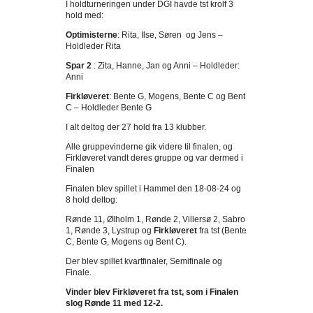
I holdturneringen under DGI havde tst krolf 3
hold med:
Optimisterne
: Rita, Ilse, Søren og Jens –
Holdleder Rita
Spar 2
: Zita, Hanne, Jan og Anni – Holdleder:
Anni
Firkløveret
: Bente G, Mogens, Bente C og Bent
C – Holdleder Bente G
I alt deltog der 27 hold fra 13 klubber.
Alle gruppevinderne gik videre til finalen, og
Firkløveret vandt deres gruppe og var dermed i
Finalen
Finalen blev spillet i Hammel den 18-08-24 og
8 hold deltog:
Rønde 11, Ølholm 1, Rønde 2, Villersø 2, Sabro
1, Rønde 3, Lystrup og
Firkløveret
fra tst (Bente
C, Bente G, Mogens og Bent C).
Der blev spillet kvartfinaler, Semifinale og
Finale.
Vinder blev Firkløveret fra tst, som i Finalen
slog Rønde 11 med 12-2.