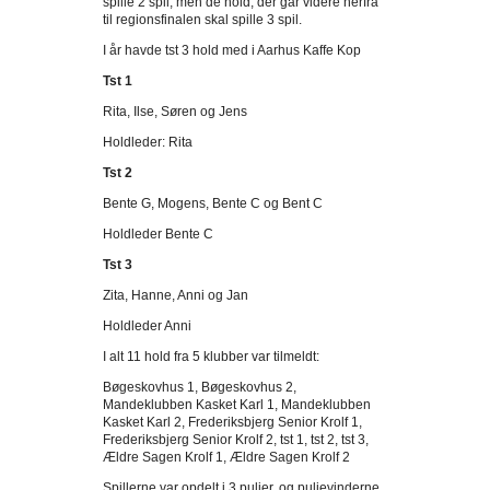
spille 2 spil, men de hold, der går videre herfra
til regionsfinalen skal spille 3 spil.
I år havde tst 3 hold med i Aarhus Kaffe Kop
Tst 1
Rita, Ilse, Søren og Jens
Holdleder: Rita
Tst 2
Bente G, Mogens, Bente C og Bent C
Holdleder Bente C
Tst 3
Zita, Hanne, Anni og Jan
Holdleder Anni
I alt 11 hold fra 5 klubber var tilmeldt:
Bøgeskovhus 1, Bøgeskovhus 2,
Mandeklubben Kasket Karl 1, Mandeklubben
Kasket Karl 2, Frederiksbjerg Senior Krolf 1,
Frederiksbjerg Senior Krolf 2, tst 1, tst 2, tst 3,
Ældre Sagen Krolf 1, Ældre Sagen Krolf 2
Spillerne var opdelt i 3 puljer, og puljevinderne