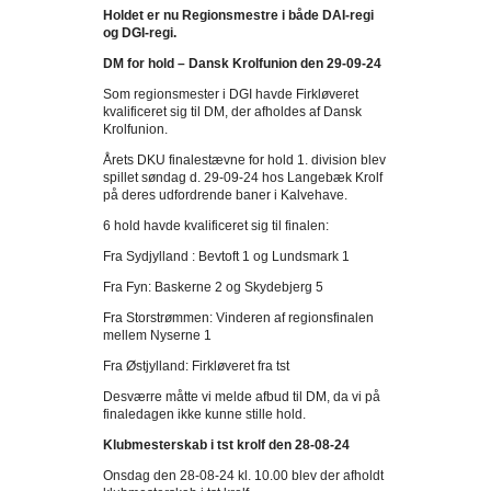
Holdet er nu Regionsmestre i både DAI-regi
og DGI-regi.
DM for hold – Dansk Krolfunion den 29-09-24
Som regionsmester i DGI havde Firkløveret
kvalificeret sig til DM, der afholdes af Dansk
Krolfunion.
Årets DKU finalestævne for hold 1. division blev
spillet søndag d. 29-09-24 hos Langebæk Krolf
på deres udfordrende baner i Kalvehave.
6 hold havde kvalificeret sig til finalen:
Fra Sydjylland : Bevtoft 1 og Lundsmark 1
Fra Fyn: Baskerne 2 og Skydebjerg 5
Fra Storstrømmen: Vinderen af regionsfinalen
mellem Nyserne 1
Fra Østjylland: Firkløveret fra tst
Desværre måtte vi melde afbud til DM, da vi på
finaledagen ikke kunne stille hold.
Klubmesterskab i tst krolf den 28-08-24
Onsdag den 28-08-24 kl. 10.00 blev der afholdt