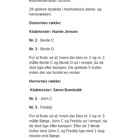
klubmesterskab i tst krolf.
28 spillere dystede i henholdsvis dame- og
herrerækken.
Damernes række:
Klubmester: Hanne Jensen
Nr. 2
- Bente C
Nr. 3
- Bente G
For at finde ud af, hvem der blev nr. 2 og nr. 3
måtte Bente C og Bente G ud i omspil, da de
stod lige efter kampen. De spillede 5 huller,
inden der var fundet en vinder.
Herrernes række:
Klubmester: Søren Bomholdt
Nr. 2
- John C
Nr. 3
- Freddy
For at finde ud af, hvem der blev nr. 2 og nr. 3
måtte Børge, John C og Freddy ud i omspil, da
de stod lige efter kampen. Efter de 3 første
huller stod John C og Freddy lige med 1 slag
mindre end Børge.