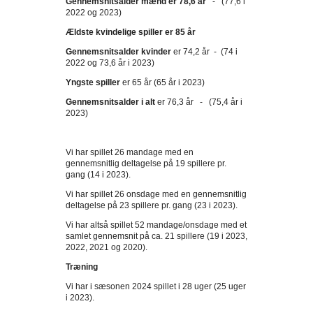
Gennemsnitsalder mænd er 78,6 år
- (77,6 i
2022 og 2023)
Ældste kvindelige spiller er 85 år
Gennemsnitsalder kvinder
er 74,2 år - (74 i
2022 og 73,6 år i 2023)
Yngste spiller
er 65 år (65 år i 2023)
Gennemsnitsalder i alt
er 76,3 år - (75,4 år i
2023)
Vi har spillet 26 mandage med en
gennemsnitlig deltagelse på 19 spillere pr.
gang (14 i 2023).
Vi har spillet 26 onsdage med en gennemsnitlig
deltagelse på 23 spillere pr. gang (23 i 2023).
Vi har altså spillet 52 mandage/onsdage med et
samlet gennemsnit på ca. 21 spillere (19 i 2023,
2022, 2021 og 2020).
Træning
Vi har i sæsonen 2024 spillet i 28 uger (25 uger
i 2023).