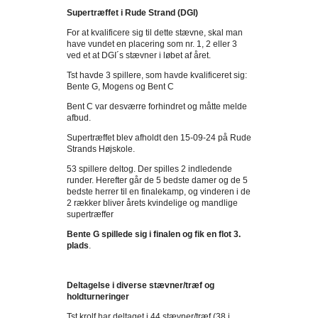
Supertræffet i Rude Strand (DGI)
For at kvalificere sig til dette stævne, skal man
have vundet en placering som nr. 1, 2 eller 3
ved et at DGI´s stævner i løbet af året.
Tst havde 3 spillere, som havde kvalificeret sig:
Bente G, Mogens og Bent C
Bent C var desværre forhindret og måtte melde
afbud.
Supertræffet blev afholdt den 15-09-24 på Rude
Strands Højskole.
53 spillere deltog. Der spilles 2 indledende
runder. Herefter går de 5 bedste damer og de 5
bedste herrer til en finalekamp, og vinderen i de
2 rækker bliver årets kvindelige og mandlige
supertræffer
Bente G spillede sig i finalen og fik en flot 3.
plads
.
Deltagelse i diverse stævner/træf og
holdturneringer
Tst krolf har deltaget i 44 stævner/træf (38 i