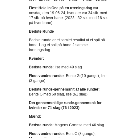
Flest Hole in One på en træningsdag
var
onsdag den 19-06-24, hvor der var 34 stk. med
17 stk. på hver bane. (2023 - 32 stk. med 16 stk.
på hver bane).
Bedste Runde
Bedste runde er et samlet resultat af et spil på
bane 1 og et spil på bane 2 samme
træningsdag.
Kvinder:
Bedste runde
: Ilse med 49 slag
Flest vundne runder
: Bente G (10 gange), Ilse
(3 gange)
Bedste runde-gennemsnit af alle runder
:
Bente G med 60 slag, Ilse (61 slag)
Det gennemsnitlige runde-gennemsnit for
kvinder er 71 slag (76 i 2023)
Mænd:
Bedste runde
: Mogens Grænse med 46 slag.
Flest vundne runder
: Bent C (8 gange),