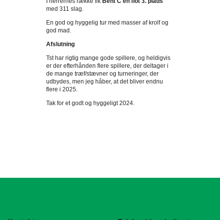
I herrernes række fik
Bent C en flot 3. plads
med 311 slag.
En god og hyggelig tur med masser af krolf og
god mad.
Afslutning
Tst har rigtig mange gode spillere, og heldigvis
er der efterhånden flere spillere, der deltager i
de mange træf/stævner og turneringer, der
udbydes, men jeg håber, at det bliver endnu
flere i 2025.
Tak for et godt og hyggeligt 2024.