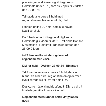
placeringer kvalificeret sig til Regionens
Holdfinale under DAI, som blev spillet i Vridsted
den 30-08-24.
Tst havde alle deres 3 hold med i
regionsfinalen, hvilket er utroligt flot.
I finalen deltog 29 hold, som alle havde
kvalificeret sig.
De 6 bedste hold i Region Midtjyllands
Holdfinale gik videre til det 10. officielle Danske
Mesterskab i Holdkrolf i Ringsted lørdag den
28-09-24, og
tst 2 blev en flot vinder og dermed
regionsmestre 2024.
DM for hold – DAI den 28-09-24 i Ringsted
Tst 2 var det eneste af vores 3 hold, der var
blandt de 6 bedste i regionsfinalen og dermed
kvalificerede sig til DM for hold i DAI.
Desværre måtte vi melde afbud til DM, da vi på
finaledagen ikke kunne stille hold.
Regionsmesterskab for hold i Østjyllands
(DGI)