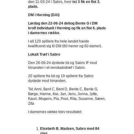
den 11-03-24 i Sabro, hvor
tst 3 fik en flot 3.
plads.
DM i Herning (DAI)
Lørdag den 22-06-24 deltog Bente G i DM
krolf individuelt i Herning og fik en flot 6. plads
i damernes række.
I alt 120 spillere fra hele landet havde
kvalificeret sig til DM (60 herrer og 60 damer).
Lokalt Træf i Sabro
Den 26-06-24 dystede tst og Sabro IF mod
hinanden i et venskabstræf i Sabro.
20 spillere fra tst og 19 spillere fra Sabro
dystede mod hinanden.
Tst: Anni, Bent C, Bent D, Bente C, Bente G,
Børge, Hanne, Ilse, Jan, Jens, Jonna, Jytte,
Kauri, Mogens, Pia, Poul, Rita, Susanne, Søren,
Zita
I damernes række blev resultatet:
Elsebeth B. Madsen, Sabro med 84
slag