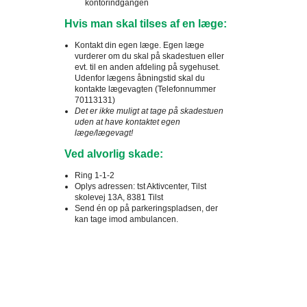
kontorindgangen
Hvis man skal tilses af en læge:
Kontakt din egen læge. Egen læge
vurderer om du skal på skadestuen eller
evt. til en anden afdeling på sygehuset.
Udenfor lægens åbningstid skal du
kontakte lægevagten (Telefonnummer
70113131)
Det er ikke muligt at tage på skadestuen
uden at have kontaktet egen
læge/lægevagt!
Ved alvorlig skade:
Ring 1-1-2
Oplys adressen: tst Aktivcenter, Tilst
skolevej 13A, 8381 Tilst
Send én op på parkeringspladsen, der
kan tage imod ambulancen.