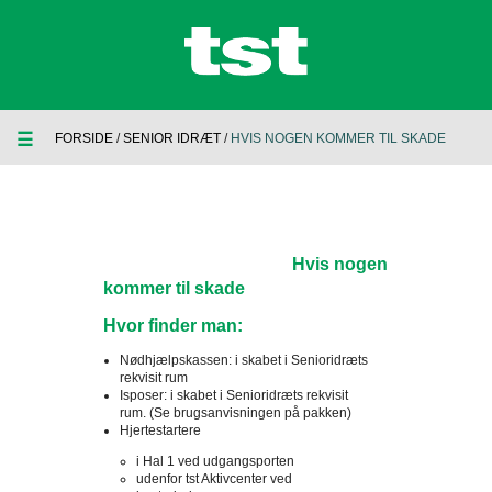
☰
FORSIDE
/
SENIOR IDRÆT
/
HVIS NOGEN KOMMER TIL SKADE
Hvis nogen
kommer til skade
Hvor finder man:
Nødhjælpskassen: i skabet i Senioridræts
rekvisit rum
Isposer: i skabet i Senioridræts rekvisit
rum. (Se brugsanvisningen på pakken)
Hjertestartere
i Hal 1 ved udgangsporten
udenfor tst Aktivcenter ved