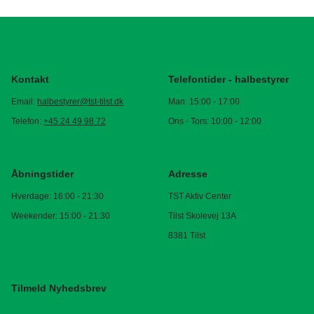
Kontakt
Telefontider - halbestyrer
Email:
halbestyrer@tst-tilst.dk
Man: 15:00 - 17:00
Telefon:
+45 24 49 98 72
Ons - Tors: 10:00 - 12:00
Åbningstider
Adresse
Hverdage: 16:00 - 21:30
TST Aktiv Center
Weekender: 15:00 - 21:30
Tilst Skolevej 13A
8381 Tilst
Tilmeld Nyhedsbrev