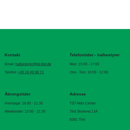
Kontakt
Telefontider - halbestyrer
Email:
halbestyrer@tst-tilst.dk
Man: 15:00 - 17:00
Telefon:
+45 24 49 98 72
Ons - Tors: 10:00 - 12:00
Åbningstider
Adresse
Hverdage: 16:00 - 21:30
TST Aktiv Center
Weekender: 15:00 - 21:30
Tilst Skolevej 13A
8381 Tilst