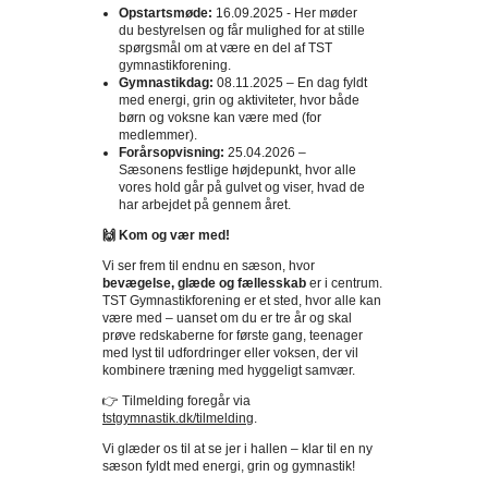
Opstartsmøde:
16.09.2025 - Her møder
du bestyrelsen og får mulighed for at stille
spørgsmål om at være en del af TST
gymnastikforening.
Gymnastikdag:
08.11.2025 – En dag fyldt
med energi, grin og aktiviteter, hvor både
børn og voksne kan være med (for
medlemmer).
Forårsopvisning:
25.04.2026 –
Sæsonens festlige højdepunkt, hvor alle
vores hold går på gulvet og viser, hvad de
har arbejdet på gennem året.
🙌
Kom og vær med!
Vi ser frem til endnu en sæson, hvor
bevægelse, glæde og fællesskab
er i centrum.
TST Gymnastikforening er et sted, hvor alle kan
være med – uanset om du er tre år og skal
prøve redskaberne for første gang, teenager
med lyst til udfordringer eller voksen, der vil
kombinere træning med hyggeligt samvær.
👉
Tilmelding foregår via
tstgymnastik.dk/tilmelding
.
Vi glæder os til at se jer i hallen – klar til en ny
sæson fyldt med energi, grin og gymnastik!