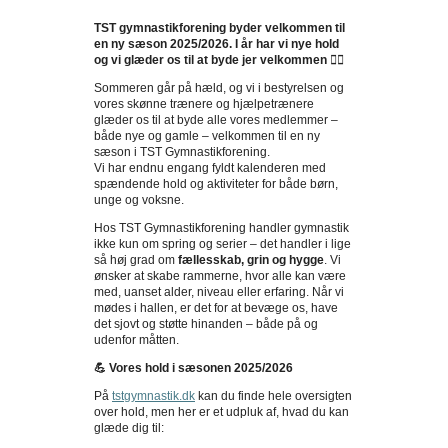
TST gymnastikforening byder velkommen til
en ny sæson 2025/2026. I år har vi nye hold
og vi glæder os til at byde jer velkommen 🤸‍♀️
Sommeren går på hæld, og vi i bestyrelsen og
vores skønne trænere og hjælpetrænere
glæder os til at byde alle vores medlemmer –
både nye og gamle – velkommen til en ny
sæson i TST Gymnastikforening.
Vi har endnu engang fyldt kalenderen med
spændende hold og aktiviteter for både børn,
unge og voksne.
Hos TST Gymnastikforening handler gymnastik
ikke kun om spring og serier – det handler i lige
så høj grad om
fællesskab, grin og hygge
. Vi
ønsker at skabe rammerne, hvor alle kan være
med, uanset alder, niveau eller erfaring. Når vi
mødes i hallen, er det for at bevæge os, have
det sjovt og støtte hinanden – både på og
udenfor måtten.
💪
Vores hold i sæsonen 2025/2026
På
tstgymnastik.dk
kan du finde hele oversigten
over hold, men her er et udpluk af, hvad du kan
glæde dig til: