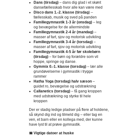
Dans (tirsdag)
– dans dig glad i et skønt
dansefællesskab hvor alle kan være med
Disco dans 1.-2. klasse (tirsdag
) –
fællesskab, musik og sved på panden
Familiegymnastik 1-3 år (onsdag)
– leg
og bevægelse for de allermindste
Familiegymnastik 2-4 år (mandag)
–
masser af fart, sjov og motorisk udvikling
Familiegymnastik 3-4 år (torsdag)
–
masser af fart, sjov og motorisk udvikling
Familiegymnastik 4-5 år før skolebørn
(tirsdag)
– for børn og forældre som vil
hoppe, springe og danse.
Gymmix 0.-1. klasse (torsdag)
– lær alle
grundøvelserne i gymnastik i trygge
rammer
Hatha Yoga (torsdag) halv sæson
–
guidet ro, bevægelse og udstrækning
Callanetics (torsdag)
– få gang kroppen
med udstrækning og styrke til hele
kroppen
Der er stadig ledige pladser på flere af holdene,
så skynd dig ind og tilmeld dig – eller tag en
ven, et barn eller en kollega med, der kunne
have lyst til at prøve gymnastik.
📅
Vigtige datoer at huske