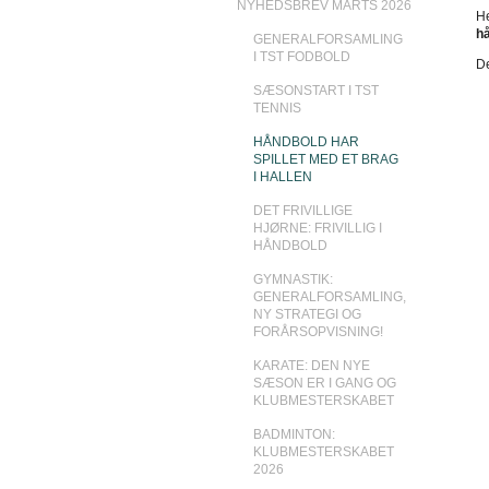
NYHEDSBREV MARTS 2026
He
h
GENERALFORSAMLING
I TST FODBOLD
De
SÆSONSTART I TST
TENNIS
HÅNDBOLD HAR
SPILLET MED ET BRAG
I HALLEN
DET FRIVILLIGE
HJØRNE: FRIVILLIG I
HÅNDBOLD
GYMNASTIK:
GENERALFORSAMLING,
NY STRATEGI OG
FORÅRSOPVISNING!
KARATE: DEN NYE
SÆSON ER I GANG OG
KLUBMESTERSKABET
BADMINTON:
KLUBMESTERSKABET
2026