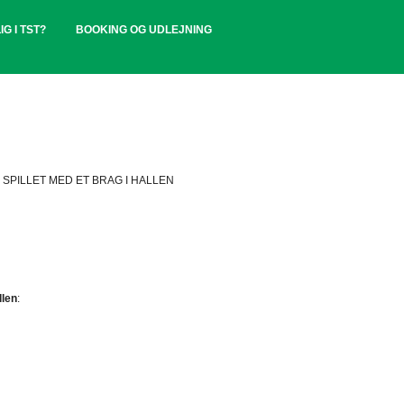
IG I TST?
BOOKING OG UDLEJNING
SPILLET MED ET BRAG I HALLEN
llen
: