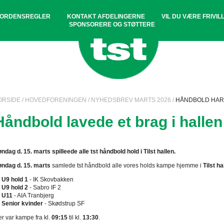
ORDENSREGLER
KONTAKT AFDELINGERNE
VIL DU VÆRE FRIVILL
SPONSORERE OG STØTTERE
ORSIDE
/
HOVEDFORENINGEN
/
NYHEDSBREV MARTS 2026
/
HÅNDBOLD HAR 
Håndbold lavede et brag i hallen
ndag d. 15. marts spilleede alle tst håndbold hold i Tilst hallen.
ndag d. 15. marts
samlede tst håndbold alle vores holds kampe hjemme i
Tilst ha
U9 hold 1
- IK Skovbakken
U9 hold 2
- Sabro IF 2
U11
- AIA Tranbjerg
Senior kvinder
- Skødstrup SF
r var kampe fra kl.
09:15
til kl.
13:30
.