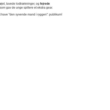
tøjet, lavede lodtrækninger, og
fejrede
 som gav de unge spillere et ekstra gear.
 at have "den syvende mand i ryggen": publikum!