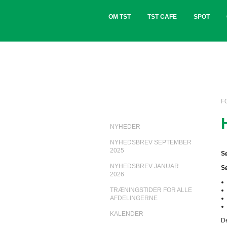
OM TST
TST CAFE
SPOT
F
NYHEDER
NYHEDSBREV SEPTEMBER
2025
Sø
NYHEDSBREV JANUAR
Sø
2026
TRÆNINGSTIDER FOR ALLE
AFDELINGERNE
KALENDER
De