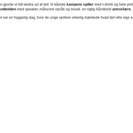
r gjorde vi lidt ekstra ud af det: Vi kårede
k
ampens spiller
med t-shirts og hele piv
åndbolden
med speaker, målscore opråb og musik: en rigtig håndbold
atmosfære
,
t var en hyggelig dag, hvor de unge spillere virkelig mærkede hvad det ville sige