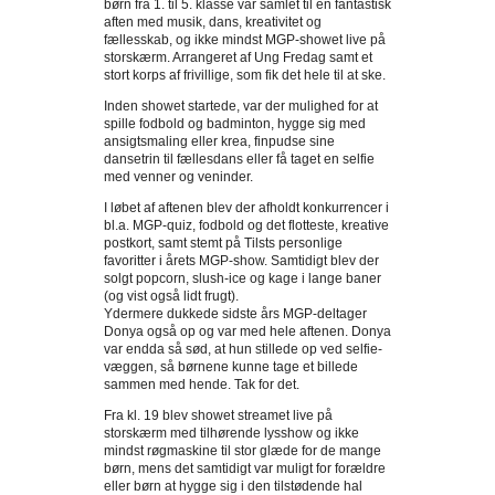
børn fra 1. til 5. klasse var samlet til en fantastisk
aften med musik, dans, kreativitet og
fællesskab, og ikke mindst MGP-showet live på
storskærm. Arrangeret af Ung Fredag samt et
stort korps af frivillige, som fik det hele til at ske.
Inden showet startede, var der mulighed for at
spille fodbold og badminton, hygge sig med
ansigtsmaling eller krea, finpudse sine
dansetrin til fællesdans eller få taget en selfie
med venner og veninder.
I løbet af aftenen blev der afholdt konkurrencer i
bl.a. MGP-quiz, fodbold og det flotteste, kreative
postkort, samt stemt på Tilsts personlige
favoritter i årets MGP-show. Samtidigt blev der
solgt popcorn, slush-ice og kage i lange baner
(og vist også lidt frugt).
Ydermere dukkede sidste års MGP-deltager
Donya også op og var med hele aftenen. Donya
var endda så sød, at hun stillede op ved selfie-
væggen, så børnene kunne tage et billede
sammen med hende. Tak for det.
Fra kl. 19 blev showet streamet live på
storskærm med tilhørende lysshow og ikke
mindst røgmaskine til stor glæde for de mange
børn, mens det samtidigt var muligt for forældre
eller børn at hygge sig i den tilstødende hal