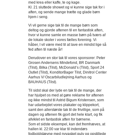
med krea eller kaffe, te og kage.
Kl. 21 sluttede showet og vi kunne sige tak for i
aften, og sende mange trætte og glade børn
hjem i seng.
Vi vil gerne sige tak til de mange børn som
deltog og gjorde aftenen til en fantastisk aften,
hvor vi kunne samle en masse børn på tværs af
de lokale skoler i vores fælles forening. Vi
håber, I vil være med til at lave en mindst lige så
fed aften til næste år!
Derudover en stor tak til vores sponsorer: Peter
Grosen Andersens Mindefond, BR Danmark
(Tilst), Bilka (Tilst), McDonald’s (Tilst), Sport 24
Outlet (Tilst), KonditorBager Tilst, Dinitrol Center
Aarhus V/ Oscarbiludlejning Aarhus og
BAUHAUS (Tilst).
Til sidst skal der lyde en tak til de mange, der
har hjulpet os med at gøre reklame for aftenen
og ikke mindst til Astrid Bigum Kristensen, som
har udarbejdet vores plakater og klippekort,
samt den allerstørste tak til de frivillige, som på
dagen og aftenen fik gjort det hele klart, og fik
afviklet en fantastisk aften for børnene.
Som et sidste eksempel, kan det fremhæves, at
hallen kl. 22:00 var klar til indendørs
fodboldstævne med nyvasket gulv og opstillede