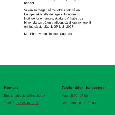
bander.
Vi kan så meget, når vi løfter i flok, så en
kæmpe tak til alle deltagere, forældre og
frivillige for en fantastisk aften. Vi håber, det
bliver starten på en tradition, så vi kan invitere til
en lige så storslået MGP-fest i 2027.
Mai Pham Vo og Rasmus Søgaard
Kontakt
Telefontider - halbestyrer
Email:
halbestyrer@tst-tilst.dk
Man: 15:00 - 17:00
Telefon:
+45 24 49 98 72
Ons - Tors: 10:00 - 12:00