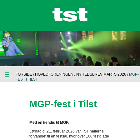
☰
FORSIDE
/
HOVEDFORENINGEN
/
NYHEDSBREV MARTS 2026
/
MGP-
FEST I TILST
MGP-fest i Tilst
Med en kendis til MGP.
Lørdag d. 21. februar 2026 var TST hallerne
forvandlet til en festsal, hvor over 100 festglade