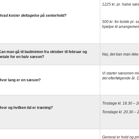
1225 kr. pr. halve sæ
Hvad koster deltagelse på seniorhold?
500 kr. for bolde pr.
hjælpe til arrangemen
Kan man gå til badminton fra oktober til februar og
Nej, det kan man ikke
betale for en halv sæson?
Vi starter sæsonen mi
det efterfølgende år.
Hvor lang er en sæson?
Tirsdage kl. 18.30 – 20
Hvor og h
vilken
tid er træning?
Torsdage kl. 20.30 – 
General er hold og pri