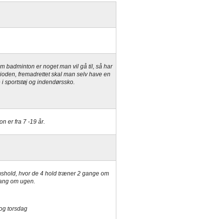
 badminton er noget man vil gå til, så har
rioden, fremadrettet skal man selv have en
 i sportstøj og indendørssko.
 er fra 7 -19 år.
mshold, hvor de 4 h
old træner 2 gange om
gang om ugen.
 og torsdag