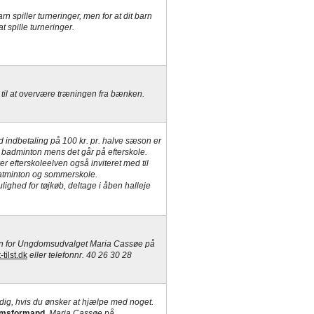
rn spiller turneringer, men for at dit barn
t spille turneringer.
 til at overvære træningen fra bænken.
d indbetaling på 100 kr. pr. halve sæson er
t badminton mens det går på efterskole.
 efterskoleelven også inviteret med til
 natminton og sommerskole.
lighed for tøjkøb, deltage i åben halleje
en for Ungdomsudvalget Maria Cassøe på
ilst.dk
eller telefonnr.
40 26 30 28
 dig, hvis du ønsker at hjælpe med noget.
msformand
,
Maria Cassøe på