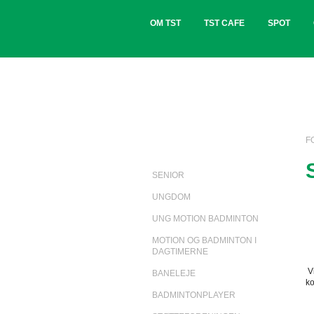
OM TST
TST CAFE
SPOT
F
SENIOR
UNGDOM
UNG MOTION BADMINTON
MOTION OG BADMINTON I
DAGTIMERNE
Vi
BANELEJE
k
BADMINTONPLAYER