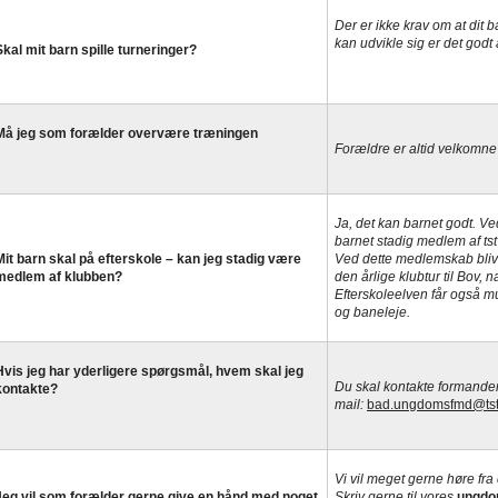
Der er ikke krav om at dit ba
kan udvikle sig er det godt a
Skal mit barn spille turneringer?
Må jeg som forælder overvære træningen
Forældre er altid velkomne
Ja, det kan barnet godt. Ve
barnet stadig medlem af ts
Mit barn skal på efterskole – kan jeg stadig være
Ved dette medlemskab bliver
medlem af klubben?
den årlige klubtur til Bov,
Efterskoleelven får også mu
og baneleje.
Hvis jeg har yderligere spørgsmål, hvem skal jeg
Du skal kontakte formand
kontakte?
mail:
bad.ungdomsfmd@tst-t
Vi vil meget gerne høre fra
Jeg vil som forælder gerne give en hånd med noget
Skriv gerne til vores
ungdo