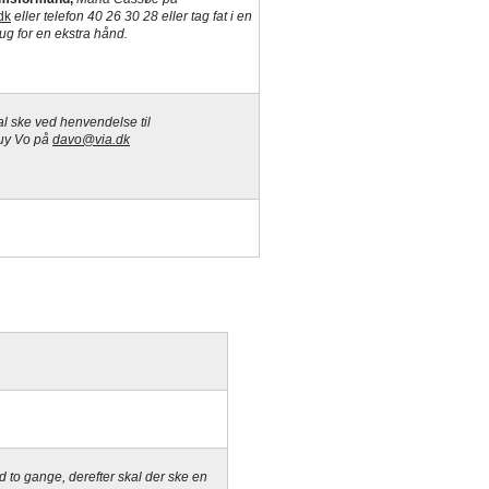
dk
eller
telefon 40 26 30 28 eller tag fat i en
rug for en ekstra hånd.
al ske ved henvendelse til
uy Vo på
davo@via.dk
 to gange, derefter skal der ske en