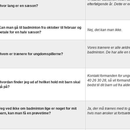
efterfølgende år. Dette er
Hvor lang er en sæson?
Kan man gå til badminton fra oktober til februar og
Nej, det kan man ikke.
betale for en halv sæson?
Vores trænere er alle ældre
badminton. De har alle en 
Hvem er trænere for ungdomspillerne?
Kontakt formanden for ung
4
0 26 30 28
, så vil formand
Hvordan finder jeg ud af hvilket hold mit barn skal
bedst til dit barn ud fra al
gå på?
Jeg ved ikke om badminton lige er noget for mit
Ja, der må trænes med to ga
barn, kan man få en prøvetime?
hvis man ønsker at fortsætt