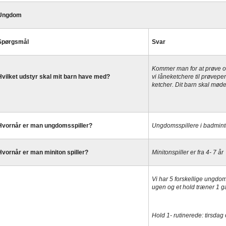
Ungdom
Spørgsmål
Svar
Kommer man for at prøve om
Hvilket udstyr skal mit barn have med?
vi låneketchere til prøvepe
ketcher.
Dit barn skal møde
Hvornår er man ungdomsspiller?
Ungdomsspillere i badminton
Hvornår er man miniton spiller?
Minitonspiller er fra 4- 7 år
Vi har 5 forskellige ungdo
ugen og et hold træner 1 
Hold 1- rutinerede: tirsdag