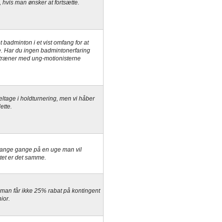
, hvis man ønsker at fortsætte.
t badminton i et vist omfang for at
. Har du ingen badmintonerfaring
u træner med ung-motionisterne
t deltage i holdturnering, men vi håber
ette.
 mange gange på en uge man vil
tet er det samme.
n man får ikke 25% rabat på kontingent
nior.