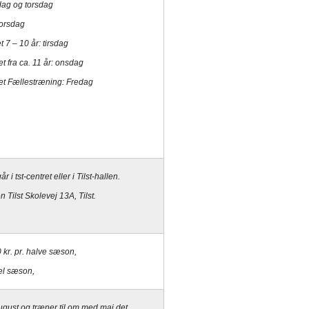
dag og torsdag
torsdag
 7 – 10 år: tirsdag
t fra ca. 11 år: onsdag
et Fællestræning: Fredag
i tst-centret eller i Tilst-hallen.
 Tilst Skolevej 13A, Tilst.
0
kr. pr. halve sæson,
hel sæson,
ugust og træner til om med maj det