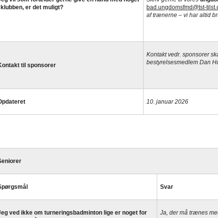
i klubben, er det muligt?
bad.ungdomsfmd@tst-tilst.
af trænerne – vi har altid b
Kontakt vedr. sponsorer sk
bestyrelsesmedlem Dan H
K
ontakt til sponsorer
O
pdateret
10. januar 2026
Seniorer
Spørgsmål
Svar
Jeg ved ikke om turneringsbadminton lige er noget for
Ja, der må trænes med