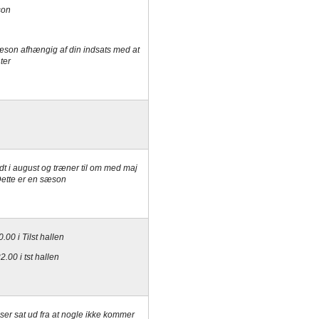
son
 sæson afhængig af din indsats med at
ter
.
dt i august og træner til om med maj
 Dette er en sæson
.00 i Tilst hallen
22.00 i
tst
hallen
ser sat ud fra at nogle ikke kommer