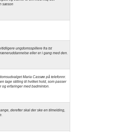
 en sæson
/tidligere ungdomsspillere fra tst
træneruddannelse eller er i gang med den.
domsudvalget Maria Cassøe på telefonnr.
en tage stilling til hvilket hold, som passer
der og erfaringer med badminton.
nge, derefter skal der ske en tilmelding,
e.