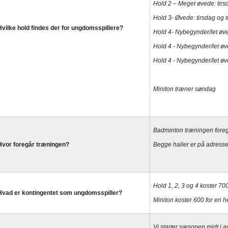
Hold 2 – Meget øvede: tirs
Hold 3- Øvede: tirsdag og 
Hvilke hold findes der for ungdomsspillere?
Hold 4- Nybegynder/let øvet
Hold 4 - Nybegynder/let øve
Hold 4 - Nybegynder/let øv
Miniton træner søndag
B
adminton træningen foregår 
Hvor foregår træningen?
Begge haller er på adressen
Hold 1, 2, 3 og 4 koster 70
Hvad er kontingentet som ungdomsspiller?
Miniton koster 600 for en 
Vi starter sæsonen midt i a