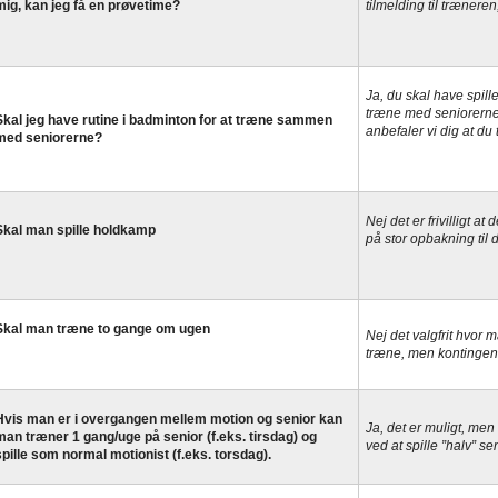
mig, kan jeg få en prøvetime?
tilmelding til træneren
Ja, du skal have spille
træne med seniorerne
Skal jeg have rutine i badminton for at træne sammen
anbefaler vi dig at d
med seniorerne?
Nej det er frivilligt a
Skal man spille holdkamp
på stor opbakning til d
Skal man træne to gange om ugen
Nej det valgfrit hvor
træne, men kontingen
Hvis man er i overgangen mellem motion og senior kan
Ja, det er muligt, me
man træner 1 gang/uge på senior (f.eks. tirsdag) og
ved at spille ”halv” se
spille som normal motionist (f.eks. torsdag).