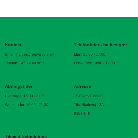
Kontakt
Telefontider - halbestyrer
Email:
halbestyrer@tst-tilst.dk
Man: 15:00 - 17:00
Telefon:
+45 24 49 98 72
Ons - Tors: 10:00 - 12:00
Åbningstider
Adresse
Hverdage: 16:00 - 21:30
TST Aktiv Center
Weekender: 15:00 - 21:30
Tilst Skolevej 13A
8381 Tilst
Tilmeld Nyhedsbrev