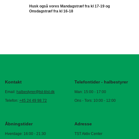
Husk også vores Mandagstræf fra kl 17-19 og
Onsdagstræf fra kl 16-18
Kontakt
Telefontider - halbestyrer
Email:
halbestyrer@tst-tilst.dk
Man: 15:00 - 17:00
Telefon:
+45 24 49 98 72
Ons - Tors: 10:00 - 12:00
Åbningstider
Adresse
Hverdage: 16:00 - 21:30
TST Aktiv Center