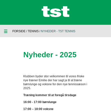
☰
FORSIDE
/
TENNIS
/
NYHEDER - TST TENNIS
Nyheder - 2025
Klubben byder stor velkommen til vores friske
nye træner Emilie der har sagt ja til at træne
børn/unge og voksne for den nye tennissæson i
2025.
Træning kommer til at foregå tirsdage
16:00 - 17:00 børn/unge
17:00 – 18:00 voksne