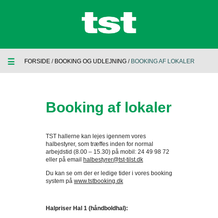
☰
FORSIDE
/
BOOKING OG UDLEJNING
/
BOOKING AF LOKALER
Booking af lokaler
TST hallerne kan lejes igennem vores
halbestyrer, som træffes inden for normal
arbejdstid (8.00 – 15.30) på mobil: 24 49 98 72
eller på email
halbestyrer@tst-tilst.dk
Du kan se om der er ledige tider i vores booking
system på
www.tstbooking.dk
Halpriser Hal 1 (håndboldhal):