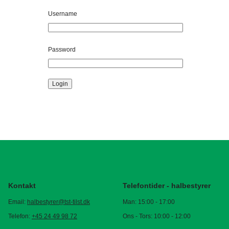
Username
Password
Login
Kontakt
Telefontider - halbestyrer
Email:
halbestyrer@tst-tilst.dk
Man: 15:00 - 17:00
Telefon:
+45 24 49 98 72
Ons - Tors: 10:00 - 12:00