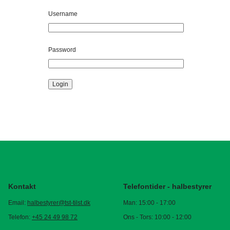
Username
Password
Login
Kontakt
Telefontider - halbestyrer
Email:
halbestyrer@tst-tilst.dk
Man: 15:00 - 17:00
Telefon:
+45 24 49 98 72
Ons - Tors: 10:00 - 12:00